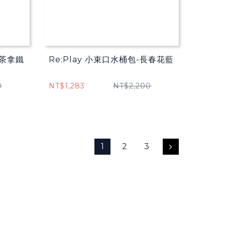
抹茶拿鐵
Re:Play 小束口水桶包-長春花藍
0
NT$1,283
NT$2,200
1
2
3