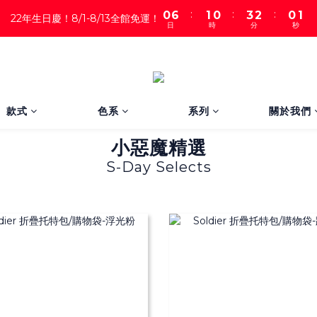
:
:
:
0
6
1
0
3
2
0
0
22年生日慶！8/1-8/13全館免運！
日
時
分
秒
5
0
2
1
4
1
0
3
0
2
1
0
款式
色系
系列
關於我們
小惡魔精選
S-Day Selects