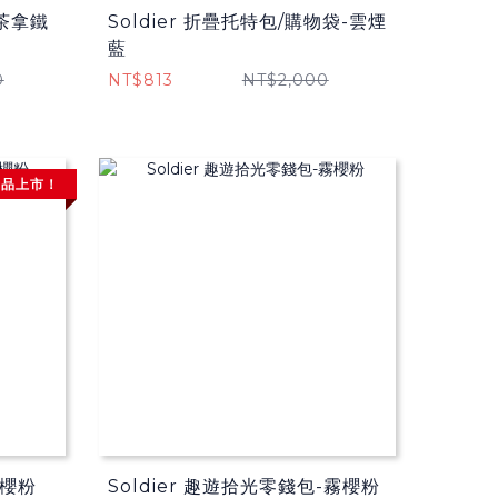
抹茶拿鐵
Soldier 折疊托特包/購物袋​-雲煙
藍
0
NT$813
NT$2,000
新品上市！
霧櫻粉
Soldier 趣遊拾光零錢包-霧櫻粉