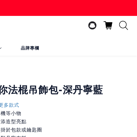
品牌專欄
立即購買
 迷你法棍吊飾包-深丹寧藍
更多款式
耳機等小物
增添造型亮點
鬆掛於包款或鑰匙圈