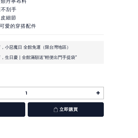
量類丹寧布料
順不刮手
牛皮細節
輕巧可愛的穿搭配件
，小惡魔日 全館免運（限台灣地區）
，生日慶 | 全館滿額送“輕便出門手提袋”
立即購買