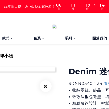
:
:
:
0
6
1
1
1
9
1
2
22年生日慶！8/1-8/13全館免運！
日
時
分
秒
5
0
0
0
8
0
1
4
7
0
3
6
2
5
1
4
0
3
款式
色系
系列
關於我們
2
1
0
牌小物
Denim
SDNN0340-234 
看
▪ 收納零錢、飾品、
▪ 致敬法棍包造型，
▪ 精緻吊鉤設計，輕