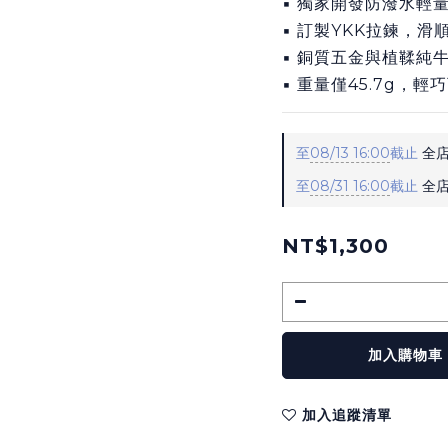
▪ 獨家開發防潑水輕
▪ 訂製YKK拉鍊，滑
▪ 銅質五金與植鞣純
▪ 重量僅45.7g，
至
08/13 16:00
截止
全店
至
08/31 16:00
截止
全店
NT$1,300
加入購物車
加入追蹤清單