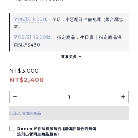
至
08/13 16:00
截止
全店，小惡魔日 全館免運（限台灣地
區）
至
08/31 16:00
截止
指定商品，生日慶 | 指定商品滿
額現折$480
查看更多
NT$3,000
NT$2,400
以優惠價加購商品
Denim 迷你法棍吊飾包 (請備註顏色若無備
註則出貨同主商品顏色)