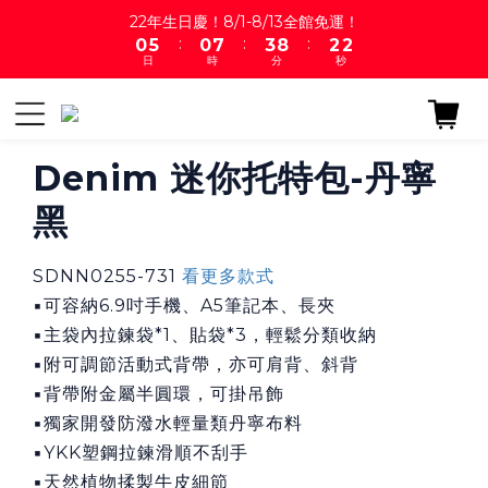
3
1
6
1
8
4
9
3
22年生日慶！8/1-8/13全館免運！
:
:
:
2
0
5
0
7
3
8
2
日
時
分
秒
1
4
6
2
7
1
0
3
5
1
6
0
2
4
0
5
1
3
4
0
2
3
Denim 迷你托特包-丹寧
1
2
黑
0
1
0
SDNN0255-731 
看更多款式
▪可容納6.9吋手機、A5筆記本、長夾
▪主袋內拉鍊袋*1、貼袋*3，輕鬆分類收納
▪附可調節活動式背帶，亦可肩背、斜背
▪背帶附金屬半圓環，可掛吊飾
▪獨家開發防潑水輕量類丹寧布料
▪YKK塑鋼拉鍊滑順不刮手
▪天然植物揉製牛皮細節