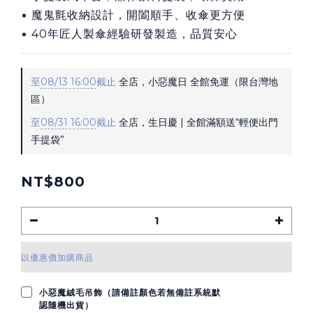
▪ 魔鬼氈收納設計，開闔順手、收傘更方便
▪ 40年匠人製傘經驗研發製造，品質安心
至
08/13 16:00
截止
全店，小惡魔日 全館免運（限台灣地
區）
至
08/31 16:00
截止
全店，生日慶 | 全館滿額送“輕便出門
手提袋”
NT$800
以優惠價加購商品
小惡魔絨毛吊飾（請備註顏色若無備註系統默
認隨機出貨）