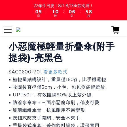
1
6
2
1
1
7
6
9
22年生日慶！8/1-8/13全館免運！
:
:
:
0
5
1
0
0
6
5
8
日
時
分
秒
4
0
5
4
7
3
4
3
6
2
3
2
5
1
2
1
4
0
1
0
3
小惡魔極輕量折疊傘(附手
0
2
提袋)-亮黑色
1
0
SAC0600-701 
看更多款式
▪ 極輕量結構設計，重量僅160g，比手機還輕
▪ 收闔後直徑僅5cm，小包、包包側袋輕鬆放
▪ UPF50+，有效阻隔90%以上紫外線
▪ 防潑水傘布＋三面小惡魔印刷，俏皮可愛
▪ 玻璃纖維傘骨，抗風耐用不易變形
▪ 按鈕式防夾手開關，安全不夾手
▪ 手提袋式傘套，兼作飲料提袋，環保實用