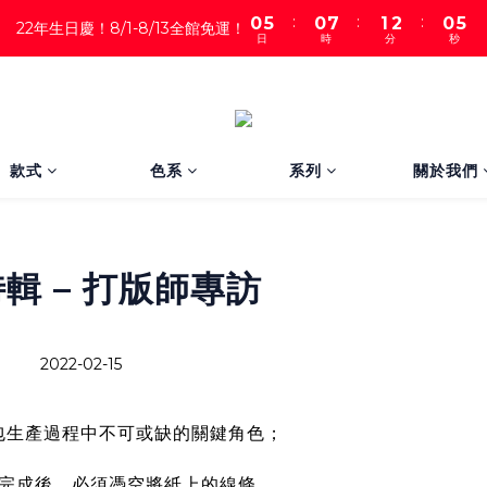
:
:
:
0
5
0
7
1
2
0
4
22年生日慶！8/1-8/13全館免運！
日
時
分
秒
4
6
0
1
3
3
5
0
2
2
4
1
1
3
0
0
2
1
款式
色系
系列
關於我們
0
輯 – 打版師專訪
2022-02-15
包生產過程中不可或缺的關鍵角色；
完成後，必須憑空將紙上的線條，