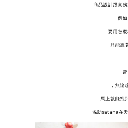
商品設計跟實務
例如
要用怎麼
只能靠
曾
，無論
馬上就能找
協助satana