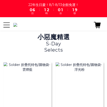
1
7
2
3
1
2
2
22年生日慶！8/1-8/13全館免運！
9
:
:
:
0
6
1
2
0
1
1
8
日
時
分
秒
5
0
1
0
0
7
4
0
6
3
5
2
4
小惡魔精選
1
3
0
2
S-Day
1
Selects
0