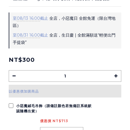
至
08/13 16:00
截止
全店，小惡魔日 全館免運（限台灣地
區）
至
08/31 16:00
截止
全店，生日慶 | 全館滿額送“輕便出門
手提袋”
NT$300
以優惠價加購商品
小惡魔絨毛吊飾（請備註顏色若無備註系統默
認隨機出貨）
優惠價 NT$713