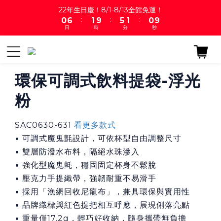
1
7
2
6
2
1
22年生日慶！8/1-8/13全館免運！
:
:
:
0
6
1
9
5
1
0
9
日
時
分
秒
5
0
8
4
0
8
4
7
3
7
3
6
2
6
2
5
1
5
1
4
0
4
環保可調式飲料提袋-浮光
0
3
3
粉
2
2
1
1
0
0
SAC0630-631 
看更多款式
▪ 可調式魔鬼氈設計，可依杯型自由調整尺寸
▪ 雙層防潑水布料，隔絕水珠滲入
▪ 強化型魔鬼氈，穩固固定杯身不鬆脫
▪ 壓克力手提織帶，強韌耐重不易滑手
▪ 採用「漁網回收尼龍布」，兼具環保與實用性
▪ 品牌織標與紅色提把相互呼應，展現俐落亮點
▪ 重量僅17.2g，輕巧好收納，隨身攜帶無負擔