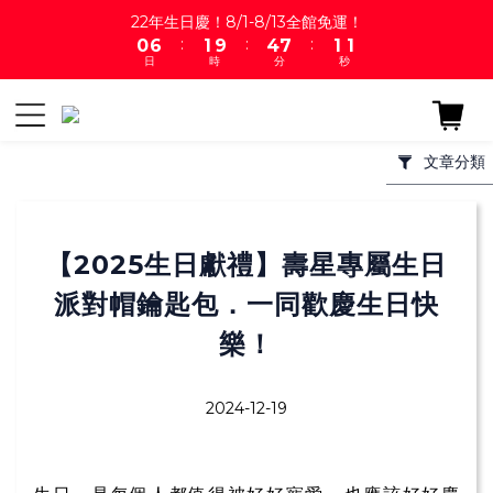
2
1
7
2
5
8
2
22年生日慶！8/1-8/13全館免運！
1
:
:
:
0
6
1
9
4
7
1
0
日
時
分
秒
5
0
8
3
6
0
4
7
2
5
3
6
1
4
2
5
0
3
文章分類
1
4
2
0
3
1
2
0
1
【2025生日獻禮】壽星專屬生日
0
派對帽鑰匙包．一同歡慶生日快
樂！
2024-12-19