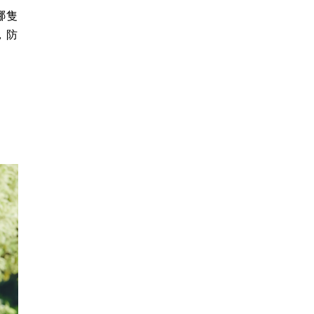
哪隻
，防