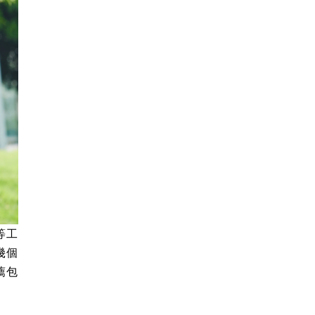
等工
幾個
薦包