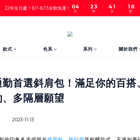
:
:
:
0
4
2
3
4
1
1
6
22年生日慶！8/1-8/13全館免運！
日
時
分
秒
3
1
2
3
0
0
5
2
0
1
2
4
1
0
1
3
0
0
2
1
0
款式
色系
系列
關於我們
通勤首選斜肩包！滿足你的百搭
約、多隔層願望
2023-11-13
包的印象多半停留在
後背包
、
旅行袋
等粗曠款式，不過如果