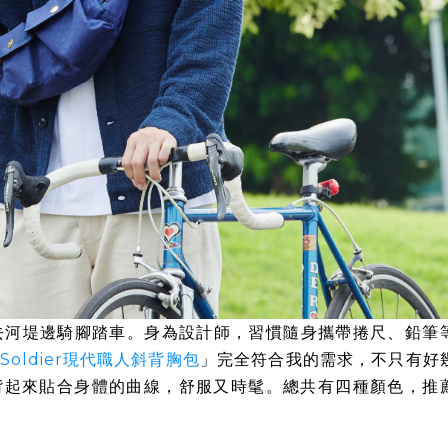
去河堤邊騎腳踏車。身為設計師，習慣隨身攜帶捲尺、鉛筆
Soldier現代職人斜背胸包
」完全符合我的需求，不只有好
揹起來貼合身體的曲線，舒服又時髦。總共有四種顏色，推