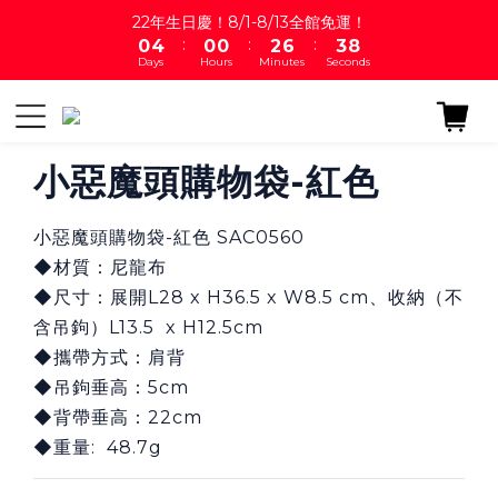
1
5
1
1
3
7
4
9
22年生日慶！8/1-8/13全館免運！
:
:
:
0
4
0
0
2
6
3
8
Days
Hours
Minutes
Seconds
3
1
5
2
7
2
0
4
1
6
1
3
0
5
0
2
4
1
3
小惡魔頭購物袋-紅色
0
2
1
小惡魔頭購物袋-紅色 SAC0560
0
◆材質：尼龍布
◆尺寸：展開L28 x H36.5 x W8.5 cm、收納（不
含吊鉤）L13.5  x H12.5cm
◆攜帶方式：肩背
◆吊鉤垂高：5cm
◆背帶垂高：22cm
◆重量:  48.7g