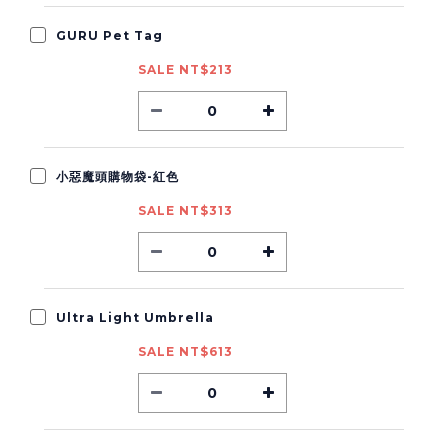
GURU Pet Tag
SALE NT$213
小惡魔頭購物袋-紅色
SALE NT$313
Ultra Light Umbrella
SALE NT$613