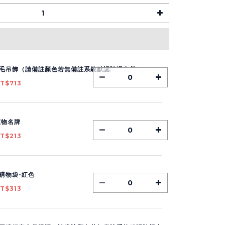
毛吊飾（請備註顏色若無備註系統默認隨機出貨）
T$713
寵物名牌
T$213
購物袋-紅色
T$313