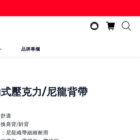
品牌專欄
立即購買
活動式壓克力/尼龍背帶
雅舒適
切換肩背/斜背
固；尼龍織帶細緻耐用