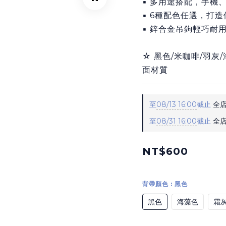
▪ 多用途搭配，手機
▪ 6種配色任選，打
▪ 鋅合金吊鉤輕巧耐
☆ 黑色/米咖啡/羽
面材質
至
08/13 16:00
截止
全店
至
08/31 16:00
截止
全店
NT$600
背帶顏色
: 黑色
黑色
海藻色
霜