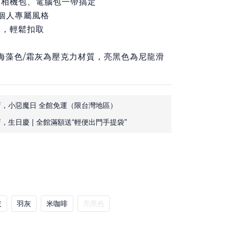
、相機包、電腦包一帶搞定
造個人專屬風格
用，輕鬆扣取
灰/海藻色/霜灰為壓克力材質，亮黑色為尼龍滑
，小惡魔日 全館免運（限台灣地區）
，生日慶 | 全館滿額送“輕便出門手提袋”
灰
羽灰
米咖啡
亮黑色