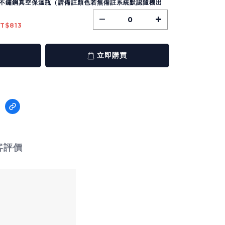
不鏽鋼真空保溫瓶（請備註顏色若無備註系統默認隨機出
T$813
立即購買
客評價