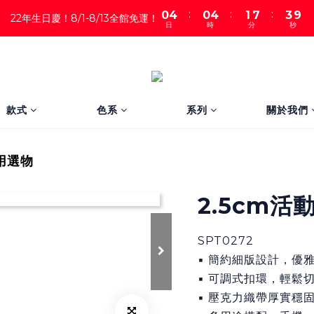
:
:
:
0
4
0
4
1
7
3
8
22年生日慶！8/1-8/13全館免運！
日
時
分
秒
3
3
0
6
2
7
2
2
5
1
6
1
1
4
0
5
0
0
3
4
2
3
1
2
款式
色系
系列
關於我們
0
1
0
用選物
2.5cm
SPT0272
▪ 簡約細版設計，優
▪ 可調式扣環，輕鬆
▪ 壓克力織帶厚實穩