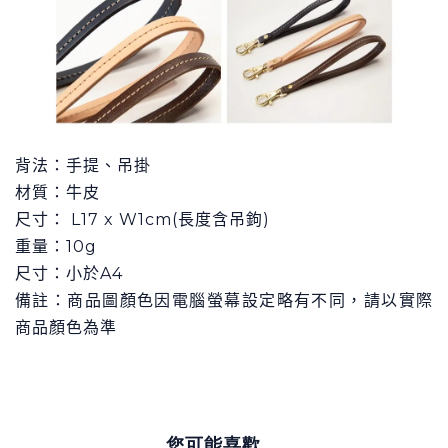
背法：
手提、吊掛
材質：
牛皮
尺寸
：
L17
x W1cm
(長度
含
吊鉤)
重量：
10g
尺寸：小於A4
備註：商品圖顏色因電腦螢幕設定略有不同，請以實際
商品顏色為準
您可能喜歡...