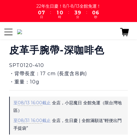
1
8
2
1
4
1
6
22年生日慶！8/1-8/13全館免運！
:
:
:
0
7
1
0
3
9
0
5
日
時
分
秒
6
0
2
8
4
5
1
7
3
4
0
6
2
3
5
1
2
4
0
皮革手腕帶-深咖啡色
1
3
0
2
SPT0120-410
1
0
・背帶長度：17 cm (長度含吊鉤) 
・重量：10g
至
08/13 16:00
截止
全店，小惡魔日 全館免運（限台灣地
區）
至
08/31 16:00
截止
全店，生日慶 | 全館滿額送“輕便出門
手提袋”