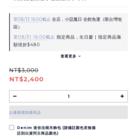
至
08/13 16:00
截止
全店，小惡魔日 全館免運（限台灣地
區）
至
08/31 16:00
截止
指定商品，生日慶 | 指定商品滿
額現折$480
查看更多
NT$3,000
NT$2,400
以優惠價加購商品
Denim 迷你法棍吊飾包 (請備註顏色若無備
註則出貨同主商品顏色)