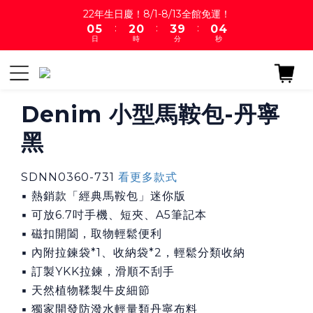
1
6
3
1
4
1
4
22年生日慶！8/1-8/13全館免運！
:
:
:
0
5
2
0
3
9
0
3
日
時
分
秒
4
1
2
8
2
3
0
1
7
1
2
0
6
0
1
5
0
4
Denim 小型馬鞍包-丹寧
3
黑
2
1
0
SDNN0360-731 
看更多款式
▪ 熱銷款「經典馬鞍包」迷你版
▪ 可放6.7吋手機、短夾、A5筆記本
▪ 磁扣開闔，取物輕鬆便利
▪ 內附拉鍊袋*1、收納袋*2，輕鬆分類收納
▪ 訂製YKK拉鍊，滑順不刮手
▪ 天然植物鞣製牛皮細節
▪ 獨家開發防潑水輕量類丹寧布料