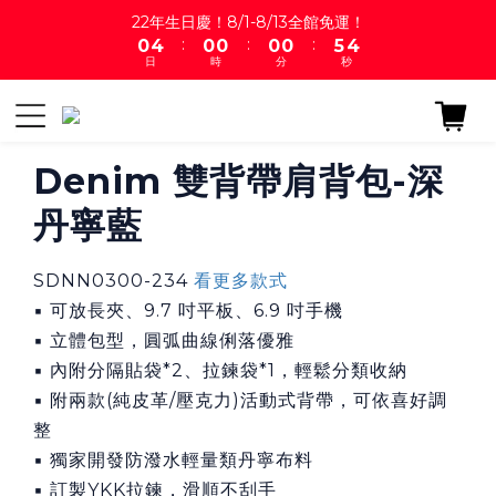
1
5
1
1
1
1
6
4
22年生日慶！8/1-8/13全館免運！
:
:
:
0
4
0
0
0
0
5
3
日
時
分
秒
3
4
2
2
3
1
1
2
0
0
1
0
Denim 雙背帶肩背包-深
丹寧藍
SDNN0300-234 
看更多款式
▪ 可放長夾、9.7 吋平板、6.9 吋手機
▪ 立體包型，圓弧曲線俐落優雅
▪ 內附分隔貼袋*2、拉鍊袋*1，輕鬆分類收納
▪ 附兩款(純皮革/壓克力)活動式背帶，可依喜好調
整
▪ 獨家開發防潑水輕量類丹寧布料
▪ 訂製YKK拉鍊，滑順不刮手