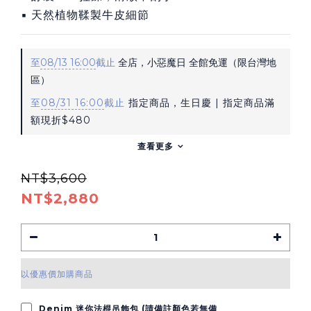
▪ 天然植物鞣製牛皮細節
至
08/13 16:00
截止
全店，小惡魔日 全館免運（限台灣地
區）
至
08/31 16:00
截止
指定商品，生日慶 | 指定商品滿
額現折$480
查看更多
NT$3,600
NT$2,880
以優惠價加購商品
Denim 迷你法棍吊飾包 (請備註顏色若無備