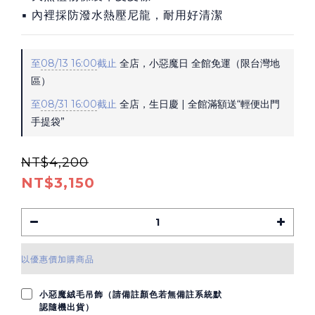
▪ 內裡採防潑水熱壓尼龍，耐用好清潔
至
08/13 16:00
截止
全店，小惡魔日 全館免運（限台灣地
區）
至
08/31 16:00
截止
全店，生日慶 | 全館滿額送“輕便出門
手提袋”
NT$4,200
NT$3,150
以優惠價加購商品
小惡魔絨毛吊飾（請備註顏色若無備註系統默
認隨機出貨）