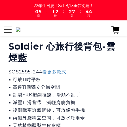
1
6
2
3
3
8
5
4
22年生日慶！8/1-8/13全館免運！
:
:
:
0
5
1
2
2
7
4
3
日
時
分
秒
4
0
1
1
6
3
2
3
0
0
5
2
1
2
4
1
0
1
3
0
0
2
Soldier 心旅行後背包-雲
1
煙藍
0
SOS2595-244
看更多款式
▪ 可放11吋平板
▪ 高達11個獨立分層空間
▪ 訂製YKK塑鋼拉鍊，滑順不刮手
▪ 減壓止滑背帶，減輕肩膀負擔
▪ 後側隱密透氣網袋，可放錢包手機
▪ 兩側外袋獨立空間，可放水瓶雨傘
▪ 天然植物鞣製牛皮皮標