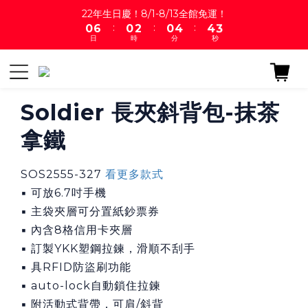
1
7
1
3
1
5
5
4
22年生日慶！8/1-8/13全館免運！
:
:
:
0
6
0
2
0
4
4
3
日
時
分
秒
5
1
3
3
2
4
0
2
2
1
3
1
1
0
2
0
0
1
Soldier 長夾斜背包-抹茶
0
拿鐵
SOS2555-327 
看更多款式
▪ 可放6.7吋手機
▪ 主袋夾層可分置紙鈔票券
▪ 內含8格信用卡夾層
▪ 訂製YKK塑鋼拉鍊，滑順不刮手
▪ 具RFID防盜刷功能
▪ auto-lock自動鎖住拉鍊
▪ 附活動式背帶，可肩/斜背