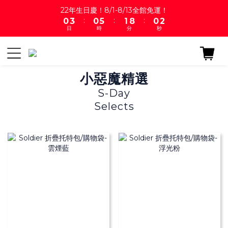
1
4
1
6
2
9
1
2
22年生日慶！8/1-8/13全館免運！
:
:
:
0
3
0
5
1
8
0
1
日
時
分
秒
2
4
0
7
0
1
3
6
0
2
5
1
4
小惡魔精選
0
3
2
S-Day
1
Selects
0