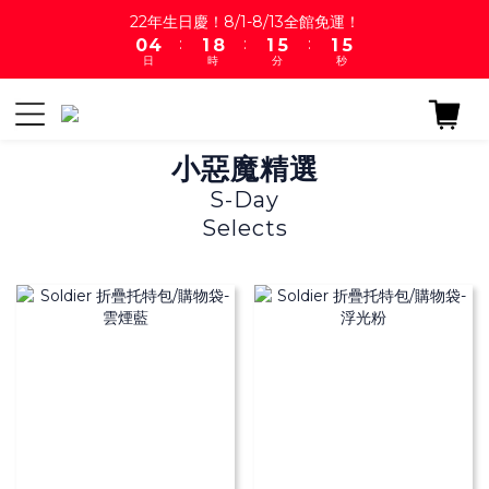
6
1
5
2
9
2
6
2
22年生日慶！8/1-8/13全館免運！
5
:
:
:
0
4
1
8
1
5
1
4
日
時
分
秒
3
0
7
0
4
0
3
2
6
3
2
1
5
2
1
0
4
1
0
小惡魔精選
3
0
2
S-Day
1
Selects
0