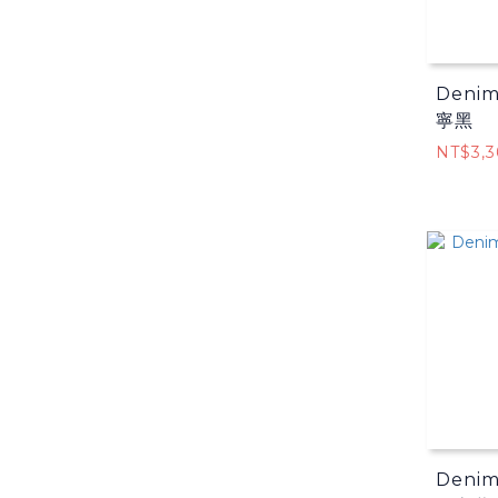
Deni
寧黑
NT$3,3
Deni